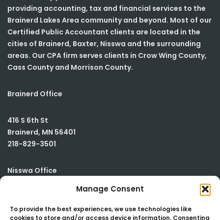
providing accounting, tax and financial services to the
Brainerd Lakes Area community and beyond. Most of our
Certified Public Accountant clients are located in the
cities of Brainerd, Baxter, Nisswa and the surrounding
areas. Our CPA firm serves clients in Crow Wing County,
Cass County and Morrison County.
Brainerd Office
416 S 6th St
Brainerd
,
MN
56401
218-829-3501
Nisswa Office
Manage Consent
23590 Smiley Road
Building #2
To provide the best experiences, we use technologies like
cookies to store and/or access device information. Consenting